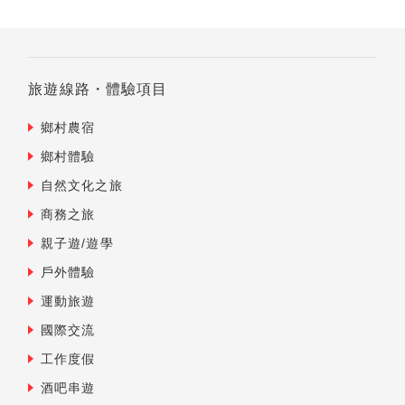
旅遊線路・體驗項目
鄉村農宿
鄉村體驗
自然文化之旅
商務之旅
親子遊/遊學
戶外體驗
運動旅遊
國際交流
工作度假
酒吧串遊