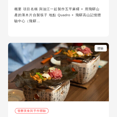
概要 項目名稱 與油江一起製作五平麻糬 + 用飛驒山
產的薄木片自製筷子 地點 Quadro + 飛驒高山記憶體
驗中心（飛驒…
體驗
發酵美食與手作體驗