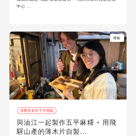
中心 …
體驗
發酵美食與手作體驗
與油江一起製作五平麻糬 + 用飛
驒山產的薄木片自製…