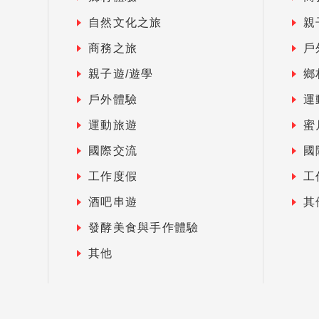
自然文化之旅
親
商務之旅
戶
親子遊/遊學
鄉
戶外體驗
運
運動旅遊
蜜
國際交流
國
工作度假
工
酒吧串遊
其
發酵美食與手作體驗
其他