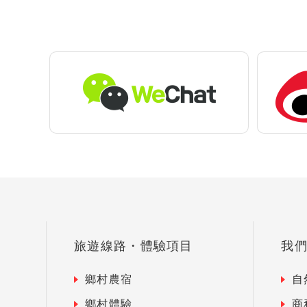
旅遊線路・體驗項目
我
鄉村農宿
自
鄉村體驗
商