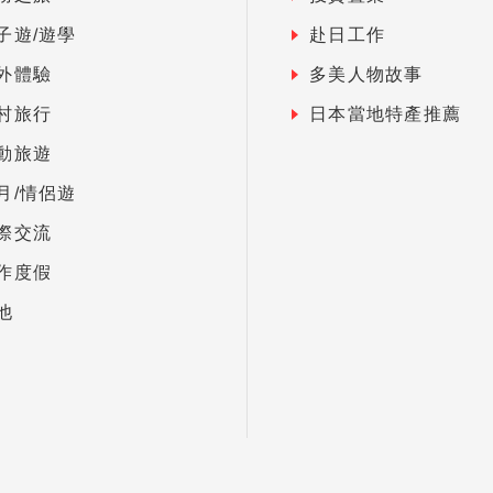
子遊/遊學
赴日工作
外體驗
多美人物故事
村旅行
日本當地特產推薦
動旅遊
月/情侶遊
際交流
作度假
他