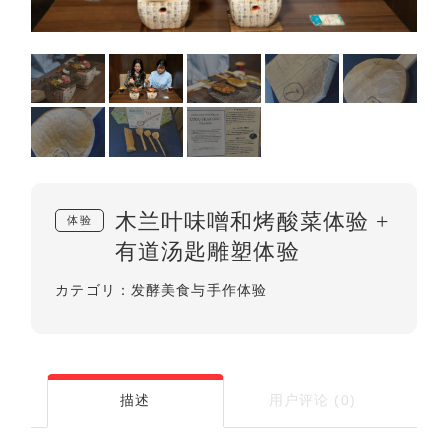
木兰叶味噌和烤酸菜体验 +
体验
有道汤匙雕塑体验
发酵美食与手作体验
カテゴリ：
用户评论 (0)
描述