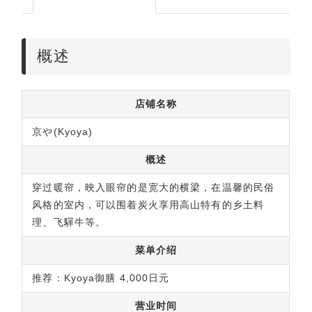
概述
店铺名称
京や(Kyoya)
概述
穿过暖帘，映入眼帘的是宽大的横梁，在温馨的民俗
风格的室内，可以围着炭火享用高山特有的乡土料
理、飞驒牛等。
菜单介绍
推荐：Kyoya御膳 4,000日元
营业时间