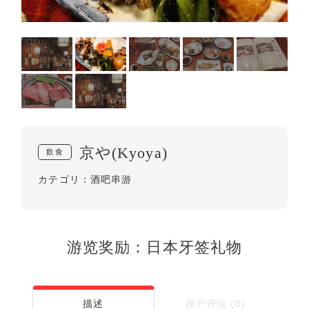
京や(Kyoya)
飲食
酒吧串游
カテゴリ：
游览奖励：日本牙签礼物
用户评论 (0)
描述