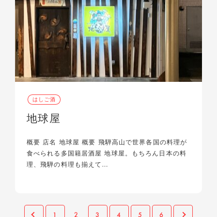
はしご酒
地球屋
概要 店名 地球屋 概要 飛騨高山で世界各国の料理が
食べられる多国籍居酒屋 地球屋。もちろん日本の料
理、飛騨の料理も揃えて…
1
3
4
5
6
2