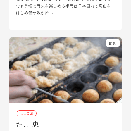
でも手軽に弓矢を楽しめる半弓は日本国内で高山を
はじめ僅か数か所 …
飲食
はしご酒
たこ 忠