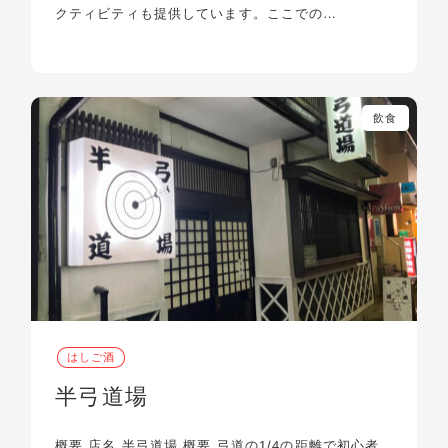
クティビティも提供しています。ここでの…
飲食
はしご酒
半弓道場
概要 店名 半弓道場 概要 弓道の1/4の距離で初心者